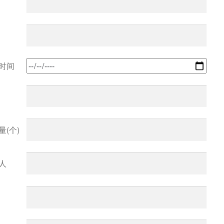
时间
(个)
人