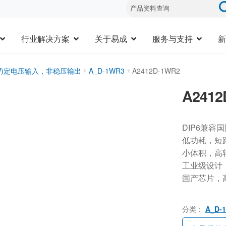
行业解决方案
关于易成
服务与支持
新
3W)定电压输入，非稳压输出
A_D-1WR3
A2412D-1WR2
A2412
DIP6兼容
低功耗，短
小体积，高
工业级设计，-
国产芯片，
分类：
A_D-