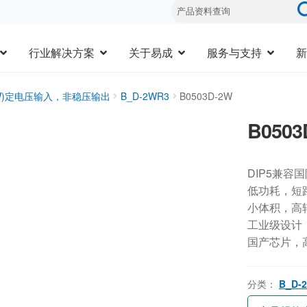
行业解决方案
关于易成
服务与支持
新
3W)定电压输入，非稳压输出
B_D-2WR3
B0503D-2W
B0503
DIP5兼容
低功耗，短
小体积，高
工业级设计，-
国产芯片，
分类：
B_D-