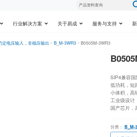
行业解决方案
关于易成
服务与支持
新
3W)定电压输入，非稳压输出
B_M-3WR3
B0505M-3WR3
B0505
SIP4兼容
低功耗，短
小体积，高
工业级设计，-
国产芯片，
分类：
B_M-