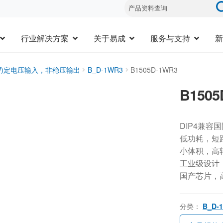
行业解决方案
关于易成
服务与支持
新
3W)定电压输入，非稳压输出
B_D-1WR3
B1505D-1WR3
B1505
DIP4兼容
低功耗，短
小体积，高
工业级设计，-
国产芯片，
分类：
B_D-