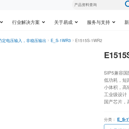
行业解决方案
关于易成
服务与支持
新
3W)定电压输入，非稳压输出
E_S-1WR3
E1515S-1WR2
E1515
SIP5兼容
低功耗，短
小体积，高
工业级设计，-
国产芯片，
分类：
E_S-