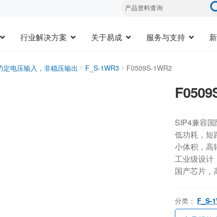
行业解决方案
关于易成
服务与支持
新
3W)定电压输入，非稳压输出
F_S-1WR3
F0509S-1WR2
F0509
SIP4兼容
低功耗，短
小体积，高
工业级设计，-
国产芯片，
分类：
F_S-