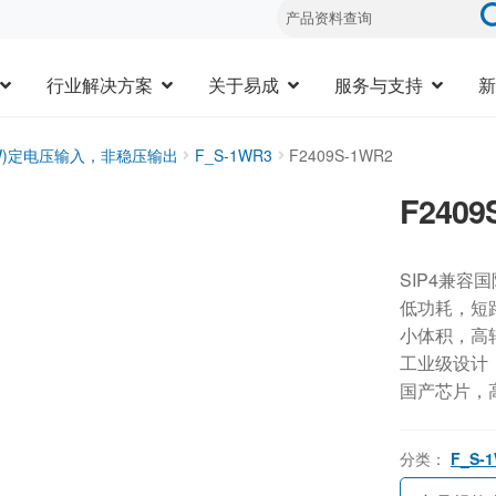
行业解决方案
关于易成
服务与支持
新
3W)定电压输入，非稳压输出
F_S-1WR3
F2409S-1WR2
F2409
SIP4兼容
低功耗，短
小体积，高
工业级设计，-
国产芯片，
分类：
F_S-