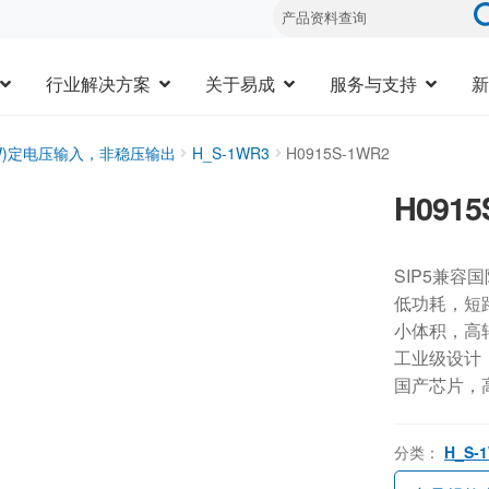
行业解决方案
关于易成
服务与支持
新
3W)定电压输入，非稳压输出
H_S-1WR3
H0915S-1WR2
H0915
SIP5兼容
低功耗，短
小体积，高
工业级设计，-
国产芯片，
分类：
H_S-