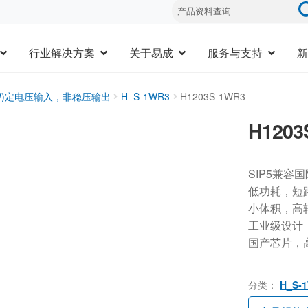
行业解决方案
关于易成
服务与支持
新
3W)定电压输入，非稳压输出
H_S-1WR3
H1203S-1WR3
H1203
SIP5兼容
低功耗，短
小体积，高
工业级设计，-
国产芯片，
分类：
H_S-