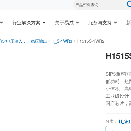
行业解决方案
关于易成
服务与支持
新
3W)定电压输入，非稳压输出
H_S-1WR3
H1515S-1WR2
H1515
SIP5兼容
低功耗，短
小体积，高
工业级设计，-
国产芯片，
分类：
H_S-