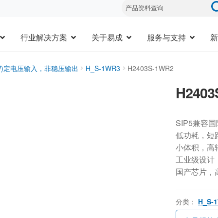
行业解决方案
关于易成
服务与支持
新
3W)定电压输入，非稳压输出
H_S-1WR3
H2403S-1WR2
H2403
SIP5兼容
低功耗，短
小体积，高
工业级设计，-
国产芯片，
分类：
H_S-