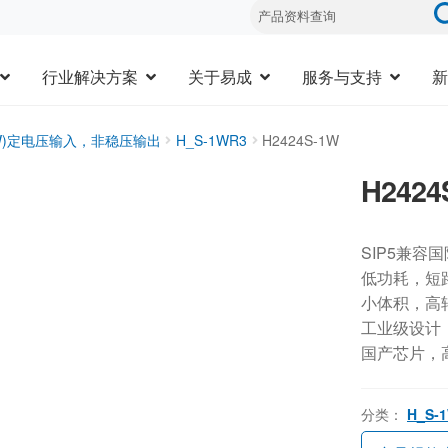
行业解决方案
关于易成
服务与支持
新
3W)定电压输入，非稳压输出
H_S-1WR3
H2424S-1W
H2424
SIP5兼容
低功耗，短
小体积，高
工业级设计，-
国产芯片，
分类：
H_S-