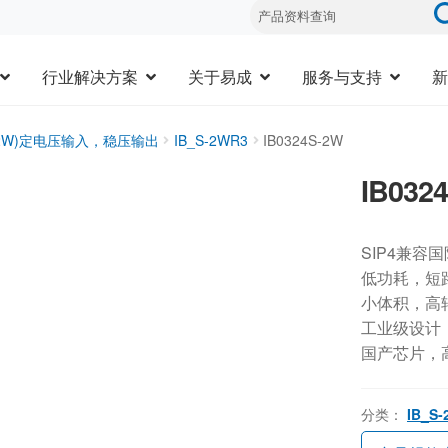
行业解决方案
关于易成
服务与支持
新
1-2W)定电压输入，稳压输出
IB_S-2WR3
IB0324S-2W
IB032
SIP4兼容
低功耗，短
小体积，高
工业级设计，-
国产芯片，
分类：
IB_S