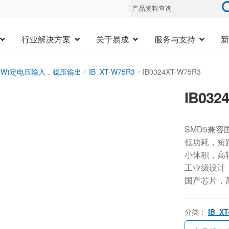
行业解决方案
关于易成
服务与支持
新
1-2W)定电压输入，稳压输出
IB_XT-W75R3
IB0324XT-W75R3
IB032
SMD5兼容
低功耗，短
小体积，高
工业级设计，-
国产芯片，
分类：
IB_X