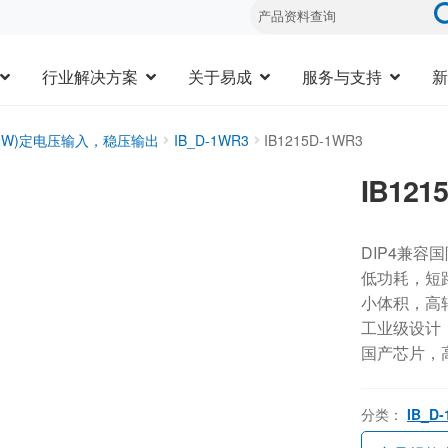
行业解决方案
关于易成
服务与支持
新
1-2W)定电压输入，稳压输出
IB_D-1WR3
IB1215D-1WR3
IB121
DIP4兼容
低功耗，短
小体积，高
工业级设计，-
国产芯片，
分类：
IB_D