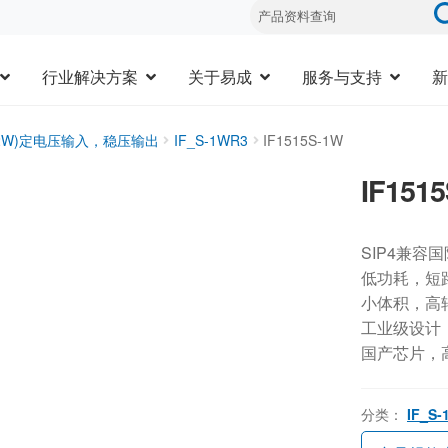
行业解决方案
关于易成
服务与支持
新
1-2W)定电压输入，稳压输出
IF_S-1WR3
IF1515S-1W
IF151
SIP4兼容
低功耗，短
小体积，高
工业级设计，-
国产芯片，
分类：
IF_S