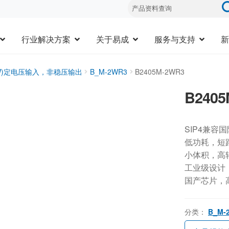
行业解决方案
关于易成
服务与支持
新
3W)定电压输入，非稳压输出
B_M-2WR3
B2405M-2WR3
B2405
SIP4兼容
低功耗，短
小体积，高
工业级设计，-
国产芯片，
分类：
B_M-