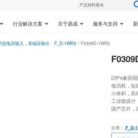
行业解决方案
关于易成
服务与支持
新
3W)定电压输入，非稳压输出
F_D-1WR3
F0309D-1WR2
F0309
DIP4兼容
低功耗，短
小体积，高
工业级设计，-
国产芯片，
分类：
F_D-