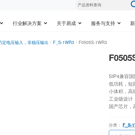
行业解决方案
关于易成
服务与支持
新
3W)定电压输入，非稳压输出
F_S-1WR3
F0505S-1WR3
F0505
SIP4兼容
低功耗，短
小体积，高
工业级设计，-
国产芯片，
分类：
F_S-