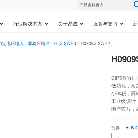
行业解决方案
关于易成
服务与支持
新
3W)定电压输入，非稳压输出
H_S-2WR3
H0909S-2WR2
H0909
SIP5兼容
低功耗，短
小体积，高
工业级设计，-
国产芯片，
分类：
H_S-