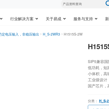
行业解决方案
关于易成
服务与支持
新
3W)定电压输入，非稳压输出
H_S-2WR3
H1515S-2W
H1515
SIP5兼容
低功耗，短
小体积，高
工业级设计，-
国产芯片，
分类：
H_S-