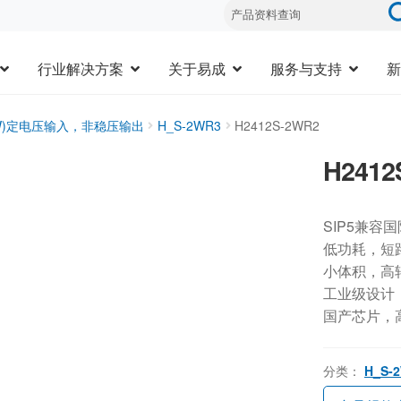
行业解决方案
关于易成
服务与支持
新
3W)定电压输入，非稳压输出
H_S-2WR3
H2412S-2WR2
H2412
SIP5兼容
低功耗，短
小体积，高
工业级设计，-
国产芯片，
分类：
H_S-